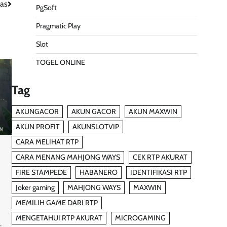
as
PgSoft
Pragmatic Play
Slot
TOGEL ONLINE
Tag
AKUNGACOR
AKUN GACOR
AKUN MAXWIN
AKUN PROFIT
AKUNSLOTVIP
CARA MELIHAT RTP
CARA MENANG MAHJONG WAYS
CEK RTP AKURAT
FIRE STAMPEDE
HABANERO
IDENTIFIKASI RTP
Joker gaming
MAHJONG WAYS
MAXWIN
MEMILIH GAME DARI RTP
MENGETAHUI RTP AKURAT
MICROGAMING