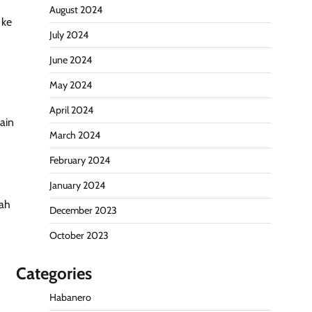
August 2024
 ke
July 2024
June 2024
May 2024
April 2024
ain
March 2024
February 2024
January 2024
lah
December 2023
October 2023
Categories
Habanero