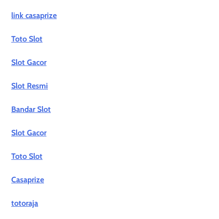
link casaprize
Toto Slot
Slot Gacor
Slot Resmi
Bandar Slot
Slot Gacor
Toto Slot
Casaprize
totoraja