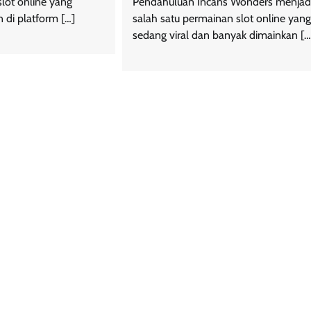
lot online yang
Pendahuluan Incans Wonders menjad
 di platform […]
salah satu permainan slot online yan
sedang viral dan banyak dimainkan […