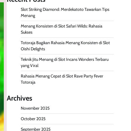
Slot Striking Diamond: Merdekatoto Tawarkan Tips
Menang
Menang Konsisten di Slot Safari Wilds: Rahasia
Sukses
Totoraja Bagikan Rahasia Menang Konsisten di Slot
Oishi Delights
Teknik Jitu Menang di Slot Incans Wonders Terbaru
yang Viral
Rahasia Menang Cepat di Slot Rave Party Fever
Totoraja
Archives
November 2025
October 2025
September 2025