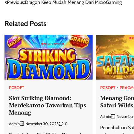
Post
Previous:
Dragon Keep Mudah Menang Dari MicroGaming
navigation
Related Posts
PGSOFT
PGSOFT
PRAGMA
Slot Striking Diamond:
Menang Kons
Merdekatoto Tawarkan Tips
Safari Wilds
Menang
Admin
November 
Admin
0
November 30, 2025
Pendahuluan Saf