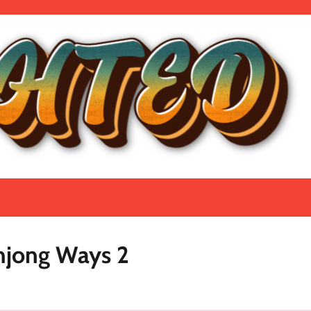
hjong Ways 2