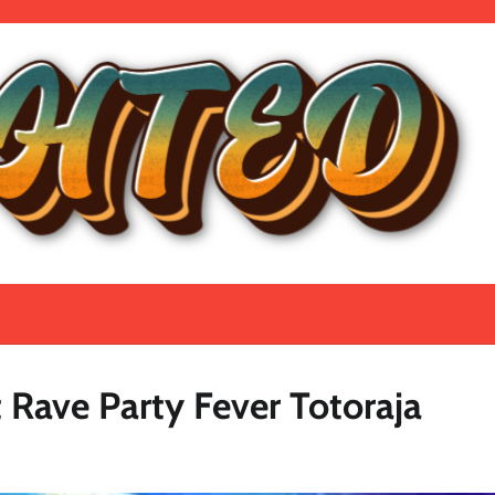
 Rave Party Fever Totoraja