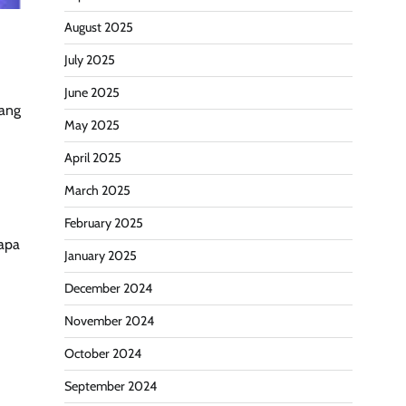
August 2025
July 2025
June 2025
yang
May 2025
April 2025
March 2025
February 2025
rapa
January 2025
December 2024
November 2024
October 2024
September 2024