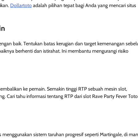
ikan.
Dollartoto
adalah pilihan tepat bagi Anda yang mencari situs
in
ngan baik. Tentukan batas kerugian dan target kemenangan sebe
aiknya berhenti dan istirahat. Ini membantu mengurangi risiko
embalikan ke pemain. Semakin tinggi RTP sebuah mesin slot,
 Cari tahu informasi tentang RTP dari slot Rave Party Fever Toto
s menggunakan sistem taruhan progresif seperti Martingale, di ma