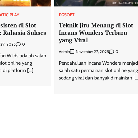
TIC PLAY
PGSOFT
isten di Slot
Teknik Jitu Menang di Slot
: Rahasia Sukses
Incans Wonders Terbaru
yang Viral
0
29, 2025
Admin
0
November 27, 2025
ari Wilds adalah salah
lot online yang
Pendahuluan Incans Wonders menjad
 di platform […]
salah satu permainan slot online yan
sedang viral dan banyak dimainkan […