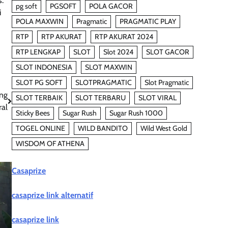
.
pg soft
PGSOFT
POLA GACOR
i
POLA MAXWIN
Pragmatic
PRAGMATIC PLAY
RTP
RTP AKURAT
RTP AKURAT 2024
RTP LENGKAP
SLOT
Slot 2024
SLOT GACOR
SLOT INDONESIA
SLOT MAXWIN
SLOT PG SOFT
SLOTPRAGMATIC
Slot Pragmatic
ang
SLOT TERBAIK
SLOT TERBARU
SLOT VIRAL
ral
Sticky Bees
Sugar Rush
Sugar Rush 1000
TOGEL ONLINE
WILD BANDITO
Wild West Gold
WISDOM OF ATHENA
Casaprize
casaprize link alternatif
casaprize link