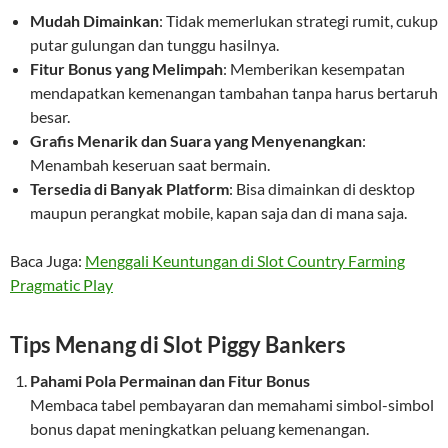
Mudah Dimainkan
: Tidak memerlukan strategi rumit, cukup
putar gulungan dan tunggu hasilnya.
Fitur Bonus yang Melimpah
: Memberikan kesempatan
mendapatkan kemenangan tambahan tanpa harus bertaruh
besar.
Grafis Menarik dan Suara yang Menyenangkan
:
Menambah keseruan saat bermain.
Tersedia di Banyak Platform
: Bisa dimainkan di desktop
maupun perangkat mobile, kapan saja dan di mana saja.
Baca Juga:
Menggali Keuntungan di Slot Country Farming
Pragmatic Play
Tips Menang di Slot Piggy Bankers
Pahami Pola Permainan dan Fitur Bonus
Membaca tabel pembayaran dan memahami simbol-simbol
bonus dapat meningkatkan peluang kemenangan.