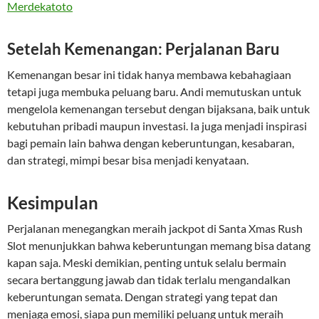
Merdekatoto
Setelah Kemenangan: Perjalanan Baru
Kemenangan besar ini tidak hanya membawa kebahagiaan
tetapi juga membuka peluang baru. Andi memutuskan untuk
mengelola kemenangan tersebut dengan bijaksana, baik untuk
kebutuhan pribadi maupun investasi. Ia juga menjadi inspirasi
bagi pemain lain bahwa dengan keberuntungan, kesabaran,
dan strategi, mimpi besar bisa menjadi kenyataan.
Kesimpulan
Perjalanan menegangkan meraih jackpot di Santa Xmas Rush
Slot menunjukkan bahwa keberuntungan memang bisa datang
kapan saja. Meski demikian, penting untuk selalu bermain
secara bertanggung jawab dan tidak terlalu mengandalkan
keberuntungan semata. Dengan strategi yang tepat dan
menjaga emosi, siapa pun memiliki peluang untuk meraih