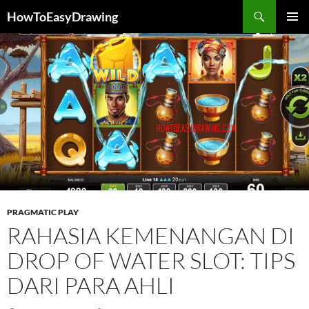
Skip
HowToEasyDrawing
to
PRIMAR
content
MENU
PRAGMATIC PLAY
RAHASIA KEMENANGAN DI
DROP OF WATER SLOT: TIPS
DARI PARA AHLI