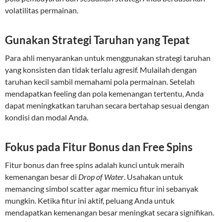
volatilitas permainan.
Gunakan Strategi Taruhan yang Tepat
Para ahli menyarankan untuk menggunakan strategi taruhan
yang konsisten dan tidak terlalu agresif. Mulailah dengan
taruhan kecil sambil memahami pola permainan. Setelah
mendapatkan feeling dan pola kemenangan tertentu, Anda
dapat meningkatkan taruhan secara bertahap sesuai dengan
kondisi dan modal Anda.
Fokus pada Fitur Bonus dan Free Spins
Fitur bonus dan free spins adalah kunci untuk meraih
kemenangan besar di
Drop of Water
. Usahakan untuk
memancing simbol scatter agar memicu fitur ini sebanyak
mungkin. Ketika fitur ini aktif, peluang Anda untuk
mendapatkan kemenangan besar meningkat secara signifikan.