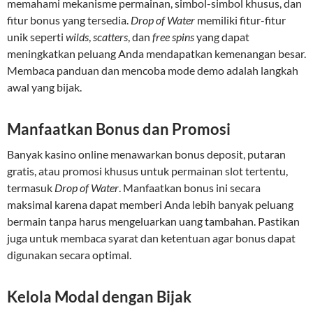
memahami mekanisme permainan, simbol-simbol khusus, dan
fitur bonus yang tersedia.
Drop of Water
memiliki fitur-fitur
unik seperti
wilds
,
scatters
, dan
free spins
yang dapat
meningkatkan peluang Anda mendapatkan kemenangan besar.
Membaca panduan dan mencoba mode demo adalah langkah
awal yang bijak.
Manfaatkan Bonus dan Promosi
Banyak kasino online menawarkan bonus deposit, putaran
gratis, atau promosi khusus untuk permainan slot tertentu,
termasuk
Drop of Water
. Manfaatkan bonus ini secara
maksimal karena dapat memberi Anda lebih banyak peluang
bermain tanpa harus mengeluarkan uang tambahan. Pastikan
juga untuk membaca syarat dan ketentuan agar bonus dapat
digunakan secara optimal.
Kelola Modal dengan Bijak