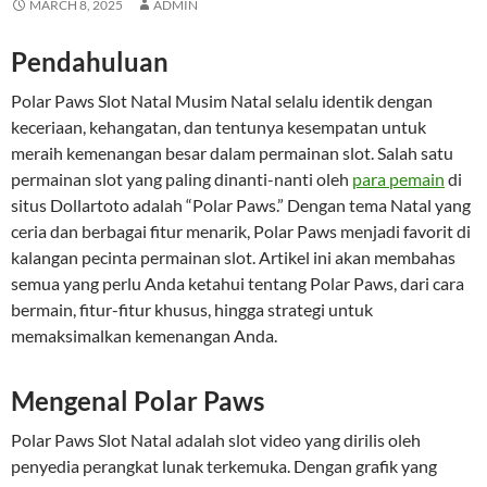
MARCH 8, 2025
ADMIN
Pendahuluan
Polar Paws Slot Natal Musim Natal selalu identik dengan
keceriaan, kehangatan, dan tentunya kesempatan untuk
meraih kemenangan besar dalam permainan slot. Salah satu
permainan slot yang paling dinanti-nanti oleh
para pemain
di
situs Dollartoto adalah “Polar Paws.” Dengan tema Natal yang
ceria dan berbagai fitur menarik, Polar Paws menjadi favorit di
kalangan pecinta permainan slot. Artikel ini akan membahas
semua yang perlu Anda ketahui tentang Polar Paws, dari cara
bermain, fitur-fitur khusus, hingga strategi untuk
memaksimalkan kemenangan Anda.
Mengenal Polar Paws
Polar Paws Slot Natal adalah slot video yang dirilis oleh
penyedia perangkat lunak terkemuka. Dengan grafik yang