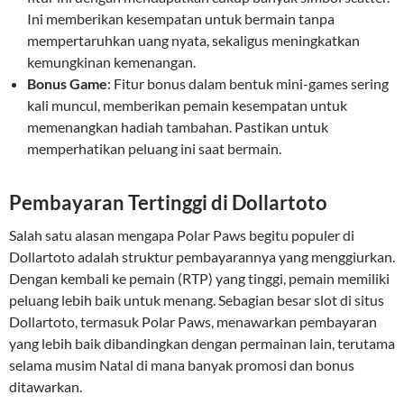
Ini memberikan kesempatan untuk bermain tanpa
mempertaruhkan uang nyata, sekaligus meningkatkan
kemungkinan kemenangan.
Bonus Game
: Fitur bonus dalam bentuk mini-games sering
kali muncul, memberikan pemain kesempatan untuk
memenangkan hadiah tambahan. Pastikan untuk
memperhatikan peluang ini saat bermain.
Pembayaran Tertinggi di Dollartoto
Salah satu alasan mengapa Polar Paws begitu populer di
Dollartoto adalah struktur pembayarannya yang menggiurkan.
Dengan kembali ke pemain (RTP) yang tinggi, pemain memiliki
peluang lebih baik untuk menang. Sebagian besar slot di situs
Dollartoto, termasuk Polar Paws, menawarkan pembayaran
yang lebih baik dibandingkan dengan permainan lain, terutama
selama musim Natal di mana banyak promosi dan bonus
ditawarkan.