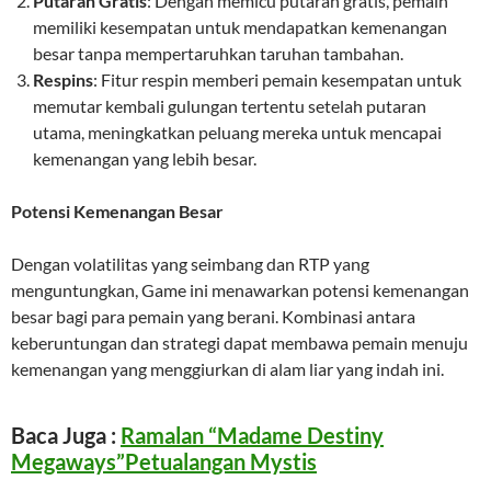
Putaran Gratis
: Dengan memicu putaran gratis, pemain
memiliki kesempatan untuk mendapatkan kemenangan
besar tanpa mempertaruhkan taruhan tambahan.
Respins
: Fitur respin memberi pemain kesempatan untuk
memutar kembali gulungan tertentu setelah putaran
utama, meningkatkan peluang mereka untuk mencapai
kemenangan yang lebih besar.
Potensi Kemenangan Besar
Dengan volatilitas yang seimbang dan RTP yang
menguntungkan, Game ini menawarkan potensi kemenangan
besar bagi para pemain yang berani. Kombinasi antara
keberuntungan dan strategi dapat membawa pemain menuju
kemenangan yang menggiurkan di alam liar yang indah ini.
Baca Juga :
Ramalan “Madame Destiny
Megaways”Petualangan Mystis