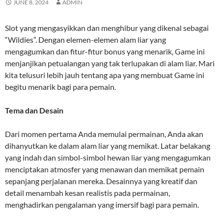
JUNE 8, 2024
ADMIN
Slot yang mengasyikkan dan menghibur yang dikenal sebagai
“Wildies”. Dengan elemen-elemen alam liar yang
mengagumkan dan fitur-fitur bonus yang menarik, Game ini
menjanjikan petualangan yang tak terlupakan di alam liar. Mari
kita telusuri lebih jauh tentang apa yang membuat Game ini
begitu menarik bagi para pemain.
Tema dan Desain
Dari momen pertama Anda memulai permainan, Anda akan
dihanyutkan ke dalam alam liar yang memikat. Latar belakang
yang indah dan simbol-simbol hewan liar yang mengagumkan
menciptakan atmosfer yang menawan dan memikat pemain
sepanjang perjalanan mereka. Desainnya yang kreatif dan
detail menambah kesan realistis pada permainan,
menghadirkan pengalaman yang imersif bagi para pemain.