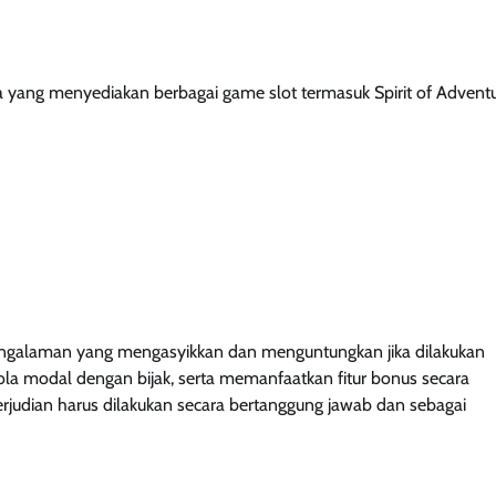
ya yang menyediakan berbagai game slot termasuk Spirit of Adventu
pengalaman yang mengasyikkan dan menguntungkan jika dilakukan
la modal dengan bijak, serta memanfaatkan fitur bonus secara
rjudian harus dilakukan secara bertanggung jawab dan sebagai