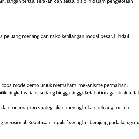
 Jangan terlalu serakah dan selalu disiplin dalam pengelolaan
peluang menang dan risiko kehilangan modal besar. Hindari
i, coba mode demo untuk memahami mekanisme permainan.
ki tingkat varians sedang hingga tinggi. Ketahui ini agar tidak terla
 dan menerapkan strategi akan meningkatkan peluang meraih
 emosional. Keputusan impulsif seringkali berujung pada kerugian.