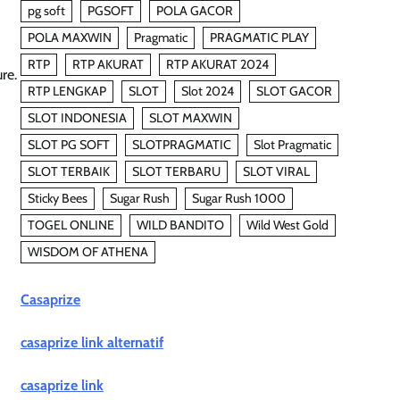
pg soft
PGSOFT
POLA GACOR
POLA MAXWIN
Pragmatic
PRAGMATIC PLAY
RTP
RTP AKURAT
RTP AKURAT 2024
re.
RTP LENGKAP
SLOT
Slot 2024
SLOT GACOR
SLOT INDONESIA
SLOT MAXWIN
SLOT PG SOFT
SLOTPRAGMATIC
Slot Pragmatic
SLOT TERBAIK
SLOT TERBARU
SLOT VIRAL
Sticky Bees
Sugar Rush
Sugar Rush 1000
TOGEL ONLINE
WILD BANDITO
Wild West Gold
WISDOM OF ATHENA
Casaprize
casaprize link alternatif
casaprize link