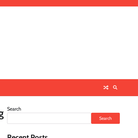
Search
g
Search
Recent Posts