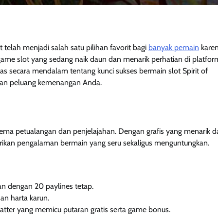
 telah menjadi salah satu pilihan favorit bagi
banyak pemain
kare
me slot yang sedang naik daun dan menarik perhatian di platfor
pas secara mendalam tentang kunci sukses bermain slot Spirit of
katkan peluang kemenangan Anda.
tema petualangan dan penjelajahan. Dengan grafis yang menarik d
erikan pengalaman bermain yang seru sekaligus menguntungkan.
n dengan 20 paylines tetap.
an harta karun.
catter yang memicu putaran gratis serta game bonus.