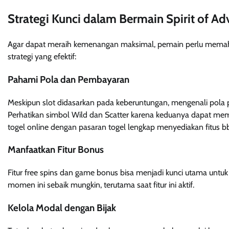
Strategi Kunci dalam Bermain Spirit of Ad
Agar dapat meraih kemenangan maksimal, pemain perlu memaha
strategi yang efektif:
Pahami Pola dan Pembayaran
Meskipun slot didasarkan pada keberuntungan, mengenali pola p
Perhatikan simbol Wild dan Scatter karena keduanya dapat memi
togel online dengan pasaran togel lengkap menyediakan fitus bbf
Manfaatkan Fitur Bonus
Fitur free spins dan game bonus bisa menjadi kunci utama un
momen ini sebaik mungkin, terutama saat fitur ini aktif.
Kelola Modal dengan Bijak