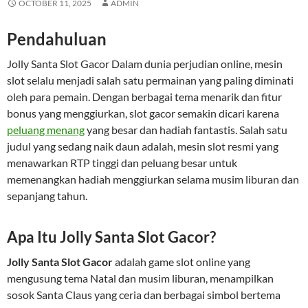
OCTOBER 11, 2025
ADMIN
Pendahuluan
Jolly Santa Slot Gacor Dalam dunia perjudian online, mesin
slot selalu menjadi salah satu permainan yang paling diminati
oleh para pemain. Dengan berbagai tema menarik dan fitur
bonus yang menggiurkan, slot gacor semakin dicari karena
peluang menang
yang besar dan hadiah fantastis. Salah satu
judul yang sedang naik daun adalah, mesin slot resmi yang
menawarkan RTP tinggi dan peluang besar untuk
memenangkan hadiah menggiurkan selama musim liburan dan
sepanjang tahun.
Apa Itu Jolly Santa Slot Gacor?
Jolly Santa Slot Gacor
adalah game slot online yang
mengusung tema Natal dan musim liburan, menampilkan
sosok Santa Claus yang ceria dan berbagai simbol bertema