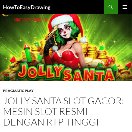
Skip
HowToEasyDrawing
to
PRIMAR
content
MENU
PRAGMATIC PLAY
JOLLY SANTA SLOT GACOR:
MESIN SLOT RESMI
DENGAN RTP TINGGI