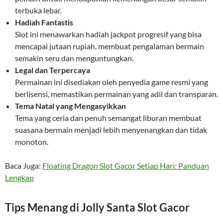
terbuka lebar.
Hadiah Fantastis
Slot ini menawarkan hadiah jackpot progresif yang bisa
mencapai jutaan rupiah, membuat pengalaman bermain
semakin seru dan menguntungkan.
Legal dan Terpercaya
Permainan ini disediakan oleh penyedia game resmi yang
berlisensi, memastikan permainan yang adil dan transparan.
Tema Natal yang Mengasyikkan
Tema yang ceria dan penuh semangat liburan membuat
suasana bermain menjadi lebih menyenangkan dan tidak
monoton.
Baca Juga:
Floating Dragon Slot Gacor Setiap Hari: Panduan
Lengkap
Tips Menang di Jolly Santa Slot Gacor