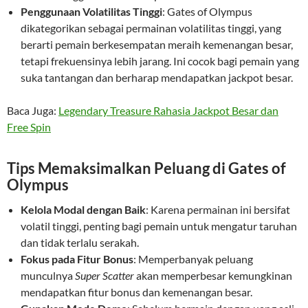
Penggunaan Volatilitas Tinggi
: Gates of Olympus
dikategorikan sebagai permainan volatilitas tinggi, yang
berarti pemain berkesempatan meraih kemenangan besar,
tetapi frekuensinya lebih jarang. Ini cocok bagi pemain yang
suka tantangan dan berharap mendapatkan jackpot besar.
Baca Juga:
Legendary Treasure Rahasia Jackpot Besar dan
Free Spin
Tips Memaksimalkan Peluang di Gates of
Olympus
Kelola Modal dengan Baik
: Karena permainan ini bersifat
volatil tinggi, penting bagi pemain untuk mengatur taruhan
dan tidak terlalu serakah.
Fokus pada Fitur Bonus
: Memperbanyak peluang
munculnya
Super Scatter
akan memperbesar kemungkinan
mendapatkan fitur bonus dan kemenangan besar.