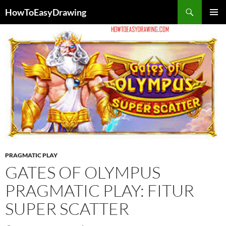
Skip
HowToEasyDrawing
to
PRIMAR
content
MENU
PRAGMATIC PLAY
GATES OF OLYMPUS
PRAGMATIC PLAY: FITUR
SUPER SCATTER