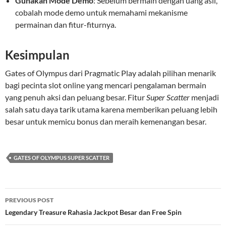
Gunakan Mode Demo
: Sebelum bermain dengan uang asli,
cobalah mode demo untuk memahami mekanisme
permainan dan fitur-fiturnya.
Kesimpulan
Gates of Olympus dari Pragmatic Play adalah pilihan menarik
bagi pecinta slot online yang mencari pengalaman bermain
yang penuh aksi dan peluang besar. Fitur
Super Scatter
menjadi
salah satu daya tarik utama karena memberikan peluang lebih
besar untuk memicu bonus dan meraih kemenangan besar.
GATES OF OLYMPUS SUPER SCATTER
Post
PREVIOUS POST
navigation
Legendary Treasure Rahasia Jackpot Besar dan Free Spin