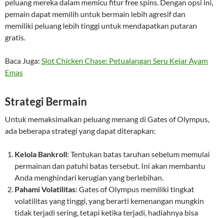
peluang mereka dalam memicu fitur free spins. Dengan opsi ini,
pemain dapat memilih untuk bermain lebih agresif dan
memiliki peluang lebih tinggi untuk mendapatkan putaran
gratis.
Baca Juga:
Slot Chicken Chase: Petualangan Seru Kejar Ayam
Emas
Strategi Bermain
Untuk memaksimalkan peluang menang di Gates of Olympus,
ada beberapa strategi yang dapat diterapkan:
Kelola Bankroll
: Tentukan batas taruhan sebelum memulai
permainan dan patuhi batas tersebut. Ini akan membantu
Anda menghindari kerugian yang berlebihan.
Pahami Volatilitas
: Gates of Olympus memiliki tingkat
volatilitas yang tinggi, yang berarti kemenangan mungkin
tidak terjadi sering, tetapi ketika terjadi, hadiahnya bisa