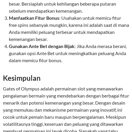
besar. Bersiaplah untuk kehilangan beberapa putaran
sebelum mendapatkan kemenangan.
Manfaatkan Fitur Bonus
: Usahakan untuk memicu fitur
free spins sebanyak mungkin, karena ini adalah saat di mana
Anda memiliki peluang terbesar untuk mendapatkan
kemenangan besar.
Gunakan Ante Bet dengan Bijak
: Jika Anda merasa berani,
gunakan opsi Ante Bet untuk meningkatkan peluang Anda
dalam memicu fitur bonus.
Kesimpulan
Gates of Olympus adalah permainan slot yang menawarkan
pengalaman bermain yang mendebarkan dengan berbagai fitur
menarik dan potensi kemenangan yang besar. Dengan desain
yang memukau dan mekanisme permainan yang inovatif, ini
cocok untuk pemain baru maupun berpengalaman. Meskipun
volatilitasnya tinggi, keseruan dan peluang yang ditawarkan
membuat permainan ini layak dicoba. Siapakah yang tahu,