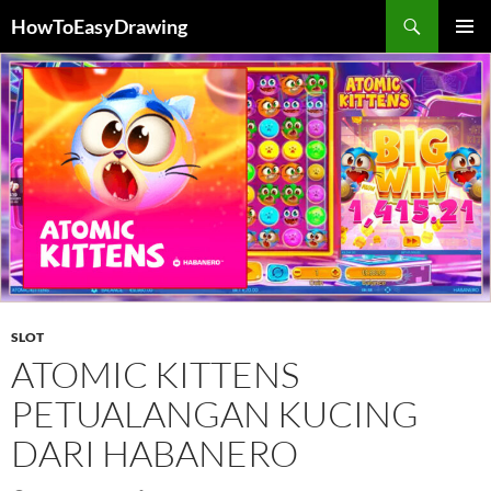
Skip
HowToEasyDrawing
to
PRIMAR
content
MENU
SLOT
ATOMIC KITTENS
PETUALANGAN KUCING
DARI HABANERO