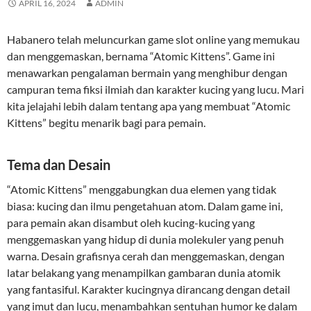
APRIL 16, 2024
ADMIN
Habanero telah meluncurkan game slot online yang memukau
dan menggemaskan, bernama “Atomic Kittens”. Game ini
menawarkan pengalaman bermain yang menghibur dengan
campuran tema fiksi ilmiah dan karakter kucing yang lucu. Mari
kita jelajahi lebih dalam tentang apa yang membuat “Atomic
Kittens” begitu menarik bagi para pemain.
Tema dan Desain
“Atomic Kittens” menggabungkan dua elemen yang tidak
biasa: kucing dan ilmu pengetahuan atom. Dalam game ini,
para pemain akan disambut oleh kucing-kucing yang
menggemaskan yang hidup di dunia molekuler yang penuh
warna. Desain grafisnya cerah dan menggemaskan, dengan
latar belakang yang menampilkan gambaran dunia atomik
yang fantasiful. Karakter kucingnya dirancang dengan detail
yang imut dan lucu, menambahkan sentuhan humor ke dalam