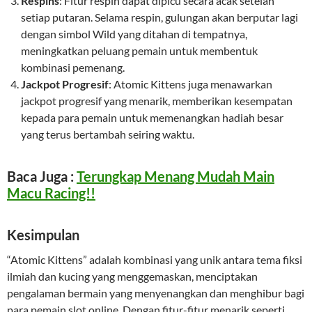
Respins
: Fitur respin dapat dipicu secara acak setelah
setiap putaran. Selama respin, gulungan akan berputar lagi
dengan simbol Wild yang ditahan di tempatnya,
meningkatkan peluang pemain untuk membentuk
kombinasi pemenang.
Jackpot Progresif
: Atomic Kittens juga menawarkan
jackpot progresif yang menarik, memberikan kesempatan
kepada para pemain untuk memenangkan hadiah besar
yang terus bertambah seiring waktu.
Baca Juga :
Terungkap Menang Mudah Main
Macu Racing!!
Kesimpulan
“Atomic Kittens” adalah kombinasi yang unik antara tema fiksi
ilmiah dan kucing yang menggemaskan, menciptakan
pengalaman bermain yang menyenangkan dan menghibur bagi
para pemain slot online. Dengan fitur-fitur menarik seperti