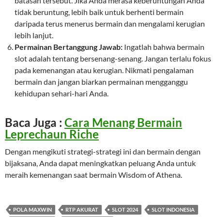
batasan tersebut. Jika Anda merasa keberuntungan Anda
tidak beruntung, lebih baik untuk berhenti bermain
daripada terus menerus bermain dan mengalami kerugian
lebih lanjut.
Permainan Bertanggung Jawab:
Ingatlah bahwa bermain
slot adalah tentang bersenang-senang. Jangan terlalu fokus
pada kemenangan atau kerugian. Nikmati pengalaman
bermain dan jangan biarkan permainan mengganggu
kehidupan sehari-hari Anda.
Baca Juga :
Cara Menang Bermain
Leprechaun Riche
Dengan mengikuti strategi-strategi ini dan bermain dengan
bijaksana, Anda dapat meningkatkan peluang Anda untuk
meraih kemenangan saat bermain Wisdom of Athena.
POLA MAXWIN
RTP AKURAT
SLOT 2024
SLOT INDONESIA