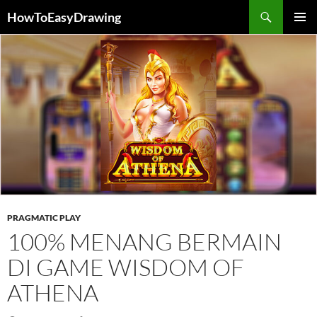
Skip
HowToEasyDrawing
to
PRIMAR
content
MENU
PRAGMATIC PLAY
100% MENANG BERMAIN
DI GAME WISDOM OF
ATHENA