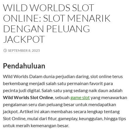
WILD WORLDS SLOT
ONLINE: SLOT MENARIK
DENGAN PELUANG
JACKPOT
SEPTEMBER 8, 2025
Pendahuluan
Wild Worlds Dalam dunia perjudian daring, slot online terus
berkembang menjadi salah satu permainan favorit para
pecinta judi digital. Salah satu yang sedang naik daun adalah
Wild Worlds Slot Online
, sebuah
game slot
yang menawarkan
pengalaman seru dan peluang besar untuk mendapatkan
jackpot. Artikel ini akan membahas secara lengkap tentang
Slot Online, mulai dari fitur, gameplay, keunggulan, hingga tips
untuk meraih kemenangan besar.