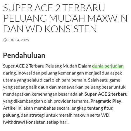
SUPER ACE 2 TERBARU
PELUANG MUDAH MAXWIN
DAN WD KONSISTEN
JUNE 4, 2025
Pendahuluan
Super ACE 2 Terbaru Peluang Mudah Dalam
dunia perjudian
daring, inovasi dan peluang kemenangan menjadi dua aspek
utama yang selalu dicari oleh para pemain. Salah satu game
yang sedang naik daun dan menawarkan peluang besar untuk
mendapatkan kemenangan besar adalah
Super ACE 2 terbaru
yang dikembangkan oleh provider ternama,
Pragmatic Play
.
Artikel ini akan membahas secara lengkap tentang fitur,
peluang, dan strategi untuk meraih maxwin serta WD
(withdraw) konsisten setiap hari.