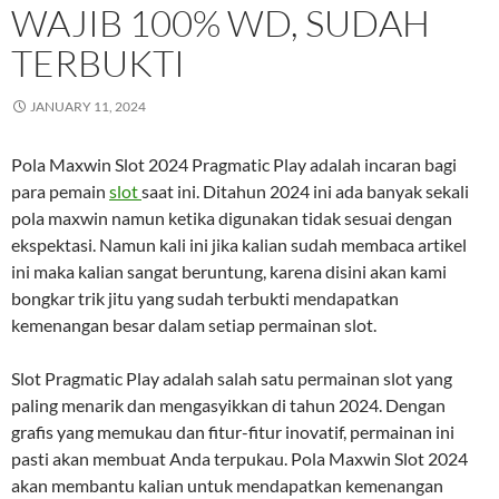
WAJIB 100% WD, SUDAH
TERBUKTI
JANUARY 11, 2024
Pola Maxwin Slot 2024 Pragmatic Play adalah incaran bagi
para pemain
slot
saat ini. Ditahun 2024 ini ada banyak sekali
pola maxwin namun ketika digunakan tidak sesuai dengan
ekspektasi. Namun kali ini jika kalian sudah membaca artikel
ini maka kalian sangat beruntung, karena disini akan kami
bongkar trik jitu yang sudah terbukti mendapatkan
kemenangan besar dalam setiap permainan slot.
Slot Pragmatic Play adalah salah satu permainan slot yang
paling menarik dan mengasyikkan di tahun 2024. Dengan
grafis yang memukau dan fitur-fitur inovatif, permainan ini
pasti akan membuat Anda terpukau. Pola Maxwin Slot 2024
akan membantu kalian untuk mendapatkan kemenangan