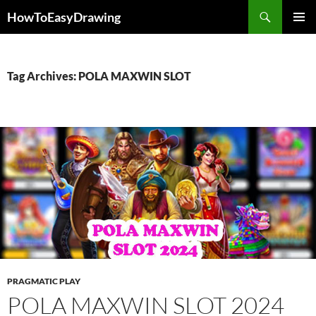
Skip
HowToEasyDrawing
to
PRIMAR
content
MENU
Tag Archives: POLA MAXWIN SLOT
PRAGMATIC PLAY
POLA MAXWIN SLOT 2024