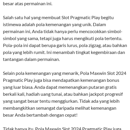
besar atas permainan ini.
Salah satu hal yang membuat Slot Pragmatic Play begitu
istimewa adalah pola kemenangan yang unik. Dalam
permainan ini, Anda tidak hanya perlu mencocokkan simbol-
simbol yang sama, tetapi juga harus mengikuti pola tertentu.
Pola-pola ini dapat berupa garis lurus, pola zigzag, atau bahkan
pola yang lebih rumit. Ini menambah tingkat kegembiraan dan
tantangan dalam permainan.
Selain pola kemenangan yang menarik, Pola Maxwin Slot 2024
Pragmatic Play juga bisa mendapatkan kemenangan bonus
yang luar biasa. Anda dapat memenangkan putaran gratis
berkali kali, hadiah uang tunai, atau bahkan jackpot progresif
yang sangat besar tentu menggiurkan. Tidak ada yang lebih
membangkitkan semangat daripada melihat kemenangan
besar Anda bertambah dengan cepat!
Tidak hanya itu, Pola Maxwin Slot 2024 Pragmatic Play juga