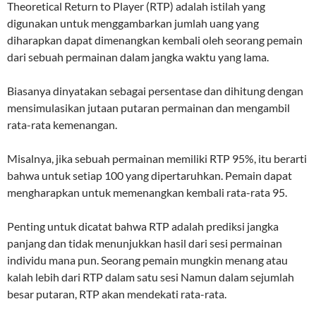
Theoretical Return to Player (RTP) adalah istilah yang
digunakan untuk menggambarkan jumlah uang yang
diharapkan dapat dimenangkan kembali oleh seorang pemain
dari sebuah permainan dalam jangka waktu yang lama.
Biasanya dinyatakan sebagai persentase dan dihitung dengan
mensimulasikan jutaan putaran permainan dan mengambil
rata-rata kemenangan.
Misalnya, jika sebuah permainan memiliki RTP 95%, itu berarti
bahwa untuk setiap 100 yang dipertaruhkan. Pemain dapat
mengharapkan untuk memenangkan kembali rata-rata 95.
Penting untuk dicatat bahwa RTP adalah prediksi jangka
panjang dan tidak menunjukkan hasil dari sesi permainan
individu mana pun. Seorang pemain mungkin menang atau
kalah lebih dari RTP dalam satu sesi Namun dalam sejumlah
besar putaran, RTP akan mendekati rata-rata.