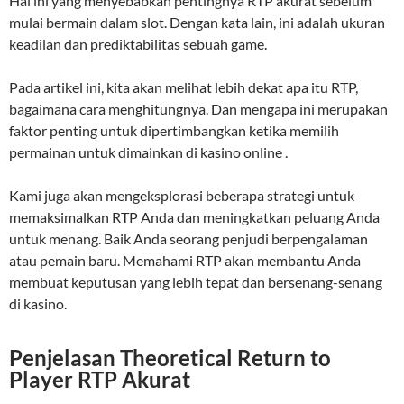
Hal ini yang menyebabkan pentingnya RTP akurat sebelum
mulai bermain dalam slot. Dengan kata lain, ini adalah ukuran
keadilan dan prediktabilitas sebuah game.
Pada artikel ini, kita akan melihat lebih dekat apa itu RTP,
bagaimana cara menghitungnya. Dan mengapa ini merupakan
faktor penting untuk dipertimbangkan ketika memilih
permainan untuk dimainkan di kasino online .
Kami juga akan mengeksplorasi beberapa strategi untuk
memaksimalkan RTP Anda dan meningkatkan peluang Anda
untuk menang. Baik Anda seorang penjudi berpengalaman
atau pemain baru. Memahami RTP akan membantu Anda
membuat keputusan yang lebih tepat dan bersenang-senang
di kasino.
Penjelasan Theoretical Return to
Player RTP Akurat