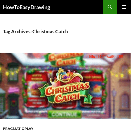
Skip
HowToEasyDrawing
to
PRIMAR
content
MENU
Tag Archives: Christmas Catch
PRAGMATIC PLAY