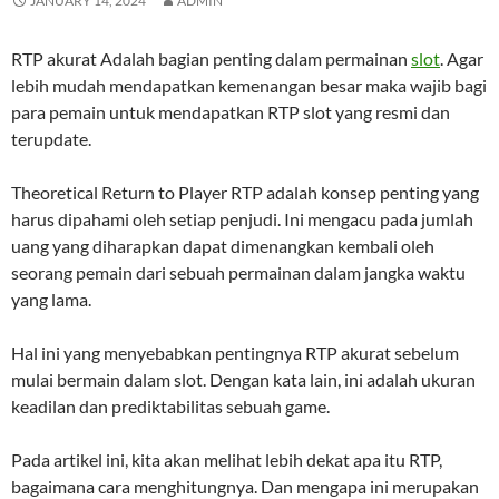
JANUARY 14, 2024
ADMIN
RTP akurat Adalah bagian penting dalam permainan
slot
. Agar
lebih mudah mendapatkan kemenangan besar maka wajib bagi
para pemain untuk mendapatkan RTP slot yang resmi dan
terupdate.
Theoretical Return to Player RTP adalah konsep penting yang
harus dipahami oleh setiap penjudi. Ini mengacu pada jumlah
uang yang diharapkan dapat dimenangkan kembali oleh
seorang pemain dari sebuah permainan dalam jangka waktu
yang lama.
Hal ini yang menyebabkan pentingnya RTP akurat sebelum
mulai bermain dalam slot. Dengan kata lain, ini adalah ukuran
keadilan dan prediktabilitas sebuah game.
Pada artikel ini, kita akan melihat lebih dekat apa itu RTP,
bagaimana cara menghitungnya. Dan mengapa ini merupakan