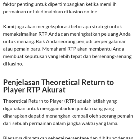
faktor penting untuk dipertimbangkan ketika memilih
permainan untuk dimainkan di kasino online .
Kami juga akan mengeksplorasi beberapa strategi untuk
memaksimalkan RTP Anda dan meningkatkan peluang Anda
untuk menang. Baik Anda seorang penjudi berpengalaman
atau pemain baru. Memahami RTP akan membantu Anda
membuat keputusan yang lebih tepat dan bersenang-senang
di kasino.
Penjelasan Theoretical Return to
Player RTP Akurat
Theoretical Return to Player (RTP) adalah istilah yang
digunakan untuk menggambarkan jumlah uang yang
diharapkan dapat dimenangkan kembali oleh seorang pemain
dari sebuah permainan dalam jangka waktu yang lama.
Biasanya dinyatakan sebagai persentase dan dihitung dengan