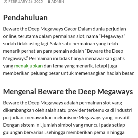
FEBRUARY 26, 2025
ADMIN
Pendahuluan
Beware the Deep Megaways Gacor Dalam dunia perjudian
online, terutama dalam permainan slot, nama “Megaways”
sudah tidak asing lagi. Salah satu permainan yang telah
menarik perhatian para pemain adalah “Beware the Deep
Megaways.” Permainan ini tidak hanya menawarkan grafis
yang
menakjubkan
dan tema yang menarik, tetapi juga
memberikan peluang besar untuk memenangkan hadiah besar.
Mengenal Beware the Deep Megaways
Beware the Deep Megaways adalah permainan slot yang
dikembangkan oleh salah satu provider terkemuka di industri
perjudian, menawarkan mekanisme Megaways yang inovatif.
Dengan sistem ini, jumlah simbol yang muncul pada setiap
gulungan bervariasi, sehingga memberikan pemain hingga