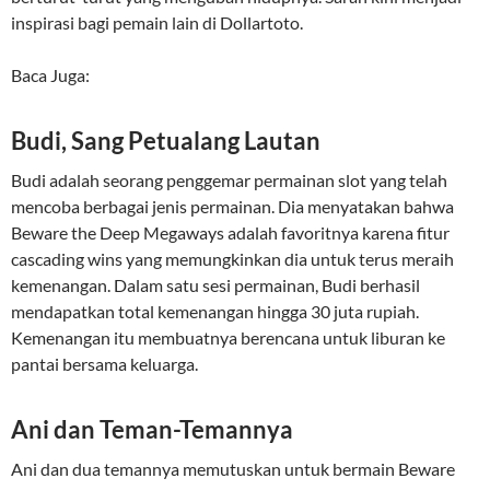
inspirasi bagi pemain lain di Dollartoto.
Baca Juga:
Budi, Sang Petualang Lautan
Budi adalah seorang penggemar permainan slot yang telah
mencoba berbagai jenis permainan. Dia menyatakan bahwa
Beware the Deep Megaways adalah favoritnya karena fitur
cascading wins yang memungkinkan dia untuk terus meraih
kemenangan. Dalam satu sesi permainan, Budi berhasil
mendapatkan total kemenangan hingga 30 juta rupiah.
Kemenangan itu membuatnya berencana untuk liburan ke
pantai bersama keluarga.
Ani dan Teman-Temannya
Ani dan dua temannya memutuskan untuk bermain Beware